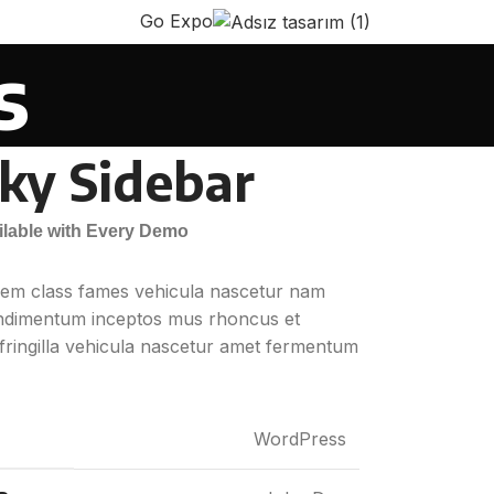
Go Expo
s
cky Sidebar
ailable with Every Demo
sem class fames vehicula nascetur nam
ondimentum inceptos mus rhoncus et
ringilla vehicula nascetur amet fermentum
WordPress