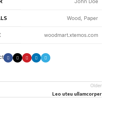
R
John Doe
ALS
Wood, Paper
E
woodmart.xtemos.com
ct
Older
Leo uteu ullamcorper