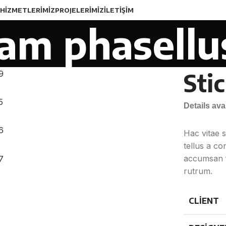
HIZMETLERIMIZ
PROJELERIMIZ
İLETIŞIM
am phasellu
Sti
Details av
Hac vitae 
tellus a c
accumsan f
rutrum.
CLIENT