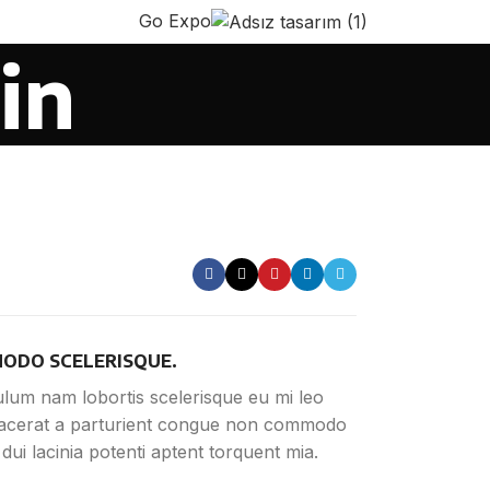
Go Expo
in
ODO SCELERISQUE.
ulum nam lobortis scelerisque eu mi leo
lacerat a parturient congue non commodo
n dui lacinia potenti aptent torquent mia.