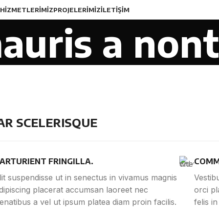
HIZMETLERIMIZ
PROJELERIMIZ
İLETIŞIM
auris a nont
R SCELERISQUE
ARTURIENT FRINGILLA.
COMM
lit suspendisse ut in senectus in vivamus magnis
Vestib
dipiscing placerat accumsan laoreet nec
orci p
enatibus a vel ut ipsum platea diam proin facilis.
felis i