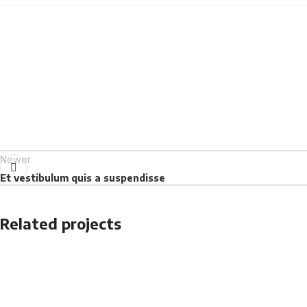
Newer
Et vestibulum quis a suspendisse
Related projects
Accessories
Potenti parturient parturie