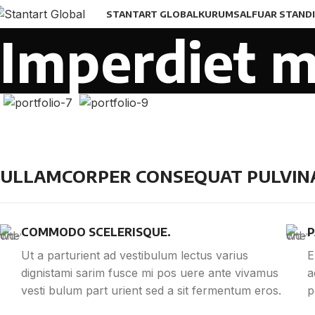
STANTART GLOBAL
KURUMSAL
FUAR STANDI
Imperdiet m
ULLAMCORPER CONSEQUAT PULVINA
COMMODO SCELERISQUE.
P
Ut a parturient ad vestibulum lectus varius
E
dignistami sarim fusce mi pos uere ante vivamus
a
vesti bulum part urient sed a sit fermentum eros.
p