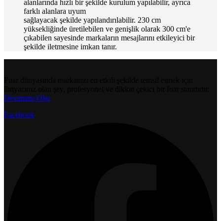
alanlarında hızlı bir şekilde kurulum yapılabilir, ayrıca
farklı alanlara uyum
sağlayacak şekilde yapılandırılabilir. 230 cm
yüksekliğinde üretilebilen ve genişlik olarak 300 cm'e
çıkabilen sayesinde markaların mesajlarını etkileyici bir
şekilde iletmesine imkan tanır.
Fuar dünyasında markanızı en etkili şekilde temsil etmek için
ihtiyacınız olan şey, profesyonel ve dikkat çekici bir fuar standıdır.
Devamını Oku
Facebook