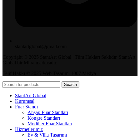
stantartglobal@gmail.com
Copyright © 2025
StantArt Global
| Tüm Hakları Saklıdır. StantArt
Global bir
Mitra
markasıdır.
Telif Hakkı © 2025 Web Tasarım: 1007 Medya
Search
StantArt Global
Kurumsal
Fuar Standı
Ahşap Fuar Stantları
Kongre Stantları
Modüler Fuar Stantları
Hizmetlerimiz
Ev & Villa Tasarımı