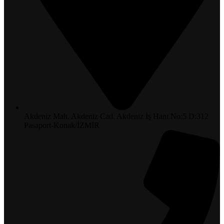
Akdeniz Mah. Akdeniz Cad. Akdeniz İş Hanı No:5 D:312
Pasaport-Konak/İZMİR