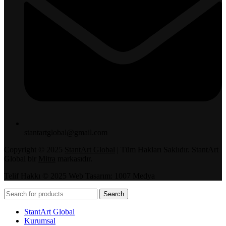
stantartglobal@gmail.com
Copyright © 2025
StantArt Global
| Tüm Hakları Saklıdır. StantArt
Global bir
Mitra
markasıdır.
Telif Hakkı © 2025 Web Tasarım: 1007 Medya
Search
StantArt Global
Kurumsal