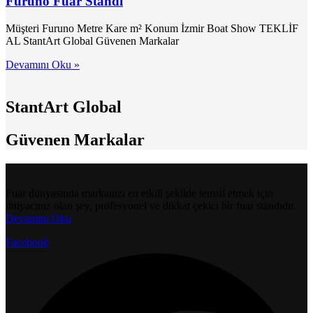
Furuno Fuar Standı
Müşteri Furuno Metre Kare m² Konum İzmir Boat Show TEKLİF
AL StantArt Global Güvenen Markalar
Devamını Oku »
StantArt Global
Güvenen Markalar
Fuar dünyasında markanızı en etkili şekilde temsil etmek için
ihtiyacınız olan şey, profesyonel ve dikkat çekici bir fuar standıdır.
Devamını Oku
Facebook