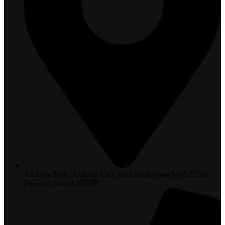
Akdeniz Mah. Akdeniz Cad. Akdeniz İş Hanı No:5 D:312
Pasaport-Konak/İZMİR