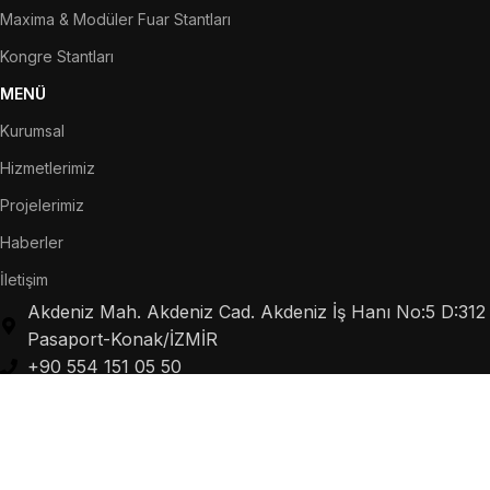
Maxima & Modüler Fuar Stantları
Kongre Stantları
MENÜ
Kurumsal
Hizmetlerimiz
Projelerimiz
Haberler
İletişim
Akdeniz Mah. Akdeniz Cad. Akdeniz İş Hanı No:5 D:312
Pasaport-Konak/İZMİR
+90 554 151 05 50
info@stantartglobal.com
stantartglobal@gmail.com
Copyright © 2025
StantArt Global
| Tüm Hakları Saklıdır.
StantArt Global bir
Mitra
markasıdır.