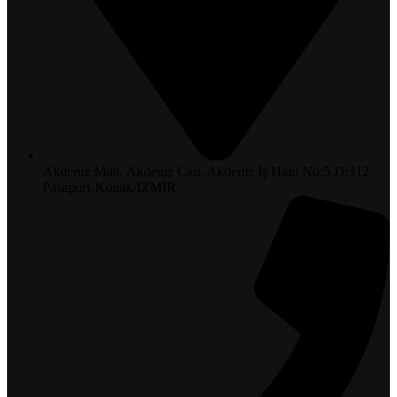
Akdeniz Mah. Akdeniz Cad. Akdeniz İş Hanı No:5 D:312
Pasaport-Konak/İZMİR