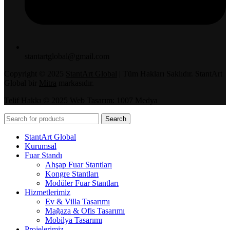
stantartglobal@gmail.com
Copyright © 2025
StantArt Global
| Tüm Hakları Saklıdır. StantArt
Global bir
Mitra
markasıdır.
Telif Hakkı © 2025 Web Tasarım: 1007 Medya
Search
StantArt Global
Kurumsal
Fuar Standı
Ahşap Fuar Stantları
Kongre Stantları
Modüler Fuar Stantları
Hizmetlerimiz
Ev & Villa Tasarımı
Mağaza & Ofis Tasarımı
Mobilya Tasarımı
Projelerimiz