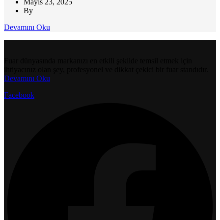
Mayıs 23, 2025
By
Devamını Oku
Fuar dünyasında markanızı en etkili şekilde temsil etmek için
ihtiyacınız olan şey, profesyonel ve dikkat çekici bir fuar standıdır.
Devamını Oku
Facebook